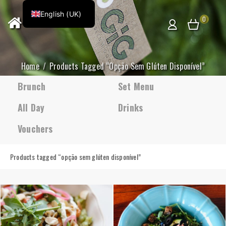
English (UK)
0
Home
Products Tagged “opção Sem Glúten Disponível”
Brunch
Set Menu
All Day
Drinks
Vouchers
Products tagged “
opção sem glúten disponível
”