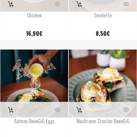
Chicken
Omelette
16,90
€
8,50
€
Salmon BeneGiG Eggs
Mushroom Crostini BeneGiG