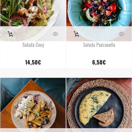
Salada Cosy
Salada Panzanella
14,50
€
6,50
€