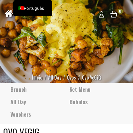
Português
0
Início
All Day
Ovos
Ovo VeGiG
Brunch
Set Menu
All Day
Bebidas
Vouchers
OVO VEGIG