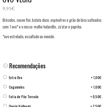
9,95
€
Brócolos, couve flor, batata doce, espinafres e grão de bico salteados
com 1 ovo* e o nosso molho holandês, za’atar e paprika.
*ovo estrelado, escalfado ou mexido.
Recomendações
Extra Ovo
+
1,00
€
Cogumelos
+
1,00
€
Fatia de Pão Torrado
+
0,50
€
Queijo Halloumi
+
2,50
€